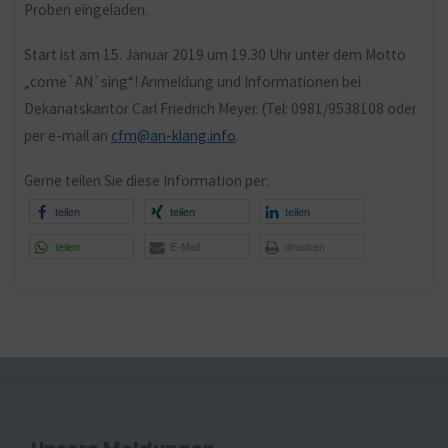
Proben eingeladen.
Start ist am 15. Januar 2019 um 19.30 Uhr unter dem Motto
„come`AN`sing“! Anmeldung und Informationen bei
Dekanatskantor Carl Friedrich Meyer. (Tel: 0981/9538108 oder
per e-mail an
cfm@an-klang.info
.
Gerne teilen Sie diese Information per:
teilen
teilen
teilen
teilen
E-Mail
drucken