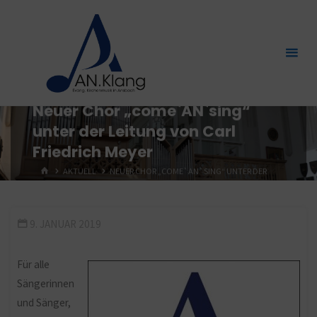
Zum
Inhalt
springen
Neuer Chor „come`AN`sing“
unter der Leitung von Carl
Friedrich Meyer
START
AKTUELL
NEUER CHOR „COME`AN`SING“ UNTER DER
LEITUNG VON CARL FRIEDRICH MEYER
9. JANUAR 2019
Für alle
Sängerinnen
und Sänger,