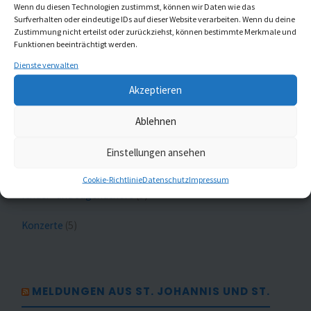
Wenn du diesen Technologien zustimmst, können wir Daten wie das
Surfverhalten oder eindeutige IDs auf dieser Website verarbeiten. Wenn du deine
Zustimmung nicht erteilst oder zurückziehst, können bestimmte Merkmale und
Meldungen nach Themen
Funktionen beeinträchtigt werden.
Dienste verwalten
Akzeptieren
Aktuell
(20)
Ablehnen
Gottesdienste
(1)
Einstellungen ansehen
Kaleidoskop Kirchenmusik
(1)
Cookie-Richtlinie
Datenschutz
Impressum
Kinder- und Jugendchöre
(5)
Konzerte
(5)
MELDUNGEN AUS ST. JOHANNIS UND ST.