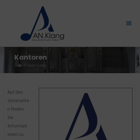
Zum
Inhalt
springen
Kantoren
START
KANTOREN
Auf den
Unterseite
n finden
Sie
Informati
onen zu