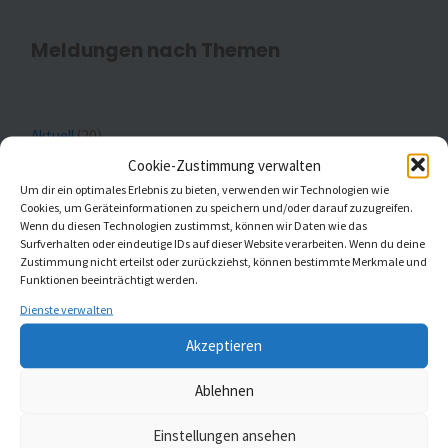
Meldungen nach Themen
Aktuell
(20)
Cookie-Zustimmung verwalten
Gottesdienste
(1)
Um dir ein optimales Erlebnis zu bieten, verwenden wir Technologien wie
Cookies, um Geräteinformationen zu speichern und/oder darauf zuzugreifen.
Kaleidoskop Kirchenmusik
(1)
Wenn du diesen Technologien zustimmst, können wir Daten wie das
Surfverhalten oder eindeutige IDs auf dieser Website verarbeiten. Wenn du deine
Zustimmung nicht erteilst oder zurückziehst, können bestimmte Merkmale und
Kinder- und Jugendchöre
(5)
Funktionen beeinträchtigt werden.
Konzerte
(5)
Dienste verwalten
Akzeptieren
Ablehnen
MELDUNGEN AUS ST. JOHANNIS UND ST.
Einstellungen ansehen
GUMBERTUS