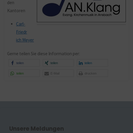
den
Kantoren
Carl-
Friedr
ich Meyer
Gerne teilen Sie diese Information per:
teilen
teilen
teilen
teilen
E-Mail
drucken
Unsere Meldungen