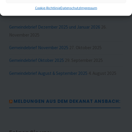
Cookie-Richtlinie
Datenschutz
Impressum
Gemeindebrief Februar und März 2026
23. Januar 2026
Gemeindebrief Dezember 2025 und Januar 2026
26.
November 2025
Gemeindebrief November 2025
27. Oktober 2025
Gemeindebrief Oktober 2025
29. September 2025
Gemeindebrief August & September 2025
4. August 2025
MELDUNGEN AUS DEM DEKANAT ANSBACH: