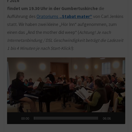
r 2016
findet um 19.30 Uhr in der Gumbertuskirche
die
Aufführung des
Oratoriums
„Stabat mater“
von Carl Jenkins
statt. Wir haben zwei kleine „Hör Inn“ aufgenommen, zum
einen das „And the mother did weep“ (
Achtung! Je nach
Internetanbindung / DSL Geschwindigkeit beträgt die Ladezeit
1 bis 4 Minuten je nach Start-Klick!
):
Video-
Player
00:00
06:06