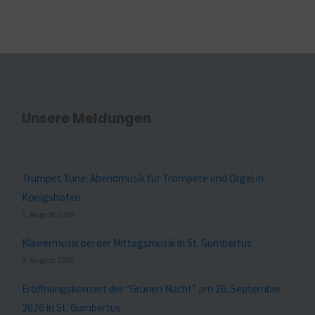
Unsere Meldungen
Trumpet Tune: Abendmusik für Trompete und Orgel in
Königshofen
5. August 2026
Klaviermusik bei der Mittagsmusik in St. Gumbertus
3. August 2026
Eröffnungskonzert der “Grünen Nacht” am 26. September
2026 in St. Gumbertus