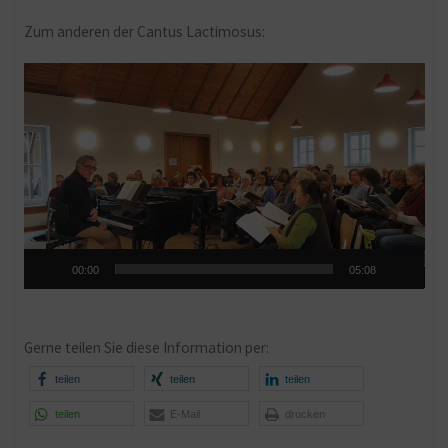
Zum anderen der Cantus Lactimosus:
Video-
Player
00:00
05:08
Gerne teilen Sie diese Information per:
teilen
teilen
teilen
teilen
E-Mail
drucken