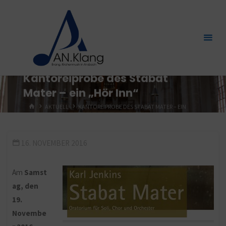
Zum
Inhalt
springen
Kantoreiprobe des Stabat
Mater – ein „Hör Inn“
START
AKTUELL
KANTOREIPROBE DES STABAT MATER – EIN
„HÖR INN“
16. NOVEMBER 2016
Am
Samst
ag, den
19.
Novembe