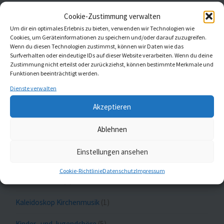
3. August 2026
Cookie-Zustimmung verwalten
Verabschiedung in den Ruhestand
Um dir ein optimales Erlebnis zu bieten, verwenden wir Technologien wie
Cookies, um Geräteinformationen zu speichern und/oder darauf zuzugreifen.
29. Mai 2026
Wenn du diesen Technologien zustimmst, können wir Daten wie das
Surfverhalten oder eindeutige IDs auf dieser Website verarbeiten. Wenn du deine
Start der Musikalischen Mittagsandachten in St. Gumbertus
Zustimmung nicht erteilst oder zurückziehst, können bestimmte Merkmale und
27. April 2026
Funktionen beeinträchtigt werden.
Dienste verwalten
Akzeptieren
Meldungen nach Themen
Ablehnen
Einstellungen ansehen
Aktuell
(20)
Cookie-Richtlinie
Datenschutz
Impressum
Gottesdienste
(1)
Kaleidoskop Kirchenmusik
(1)
Kinder- und Jugendchöre
(5)