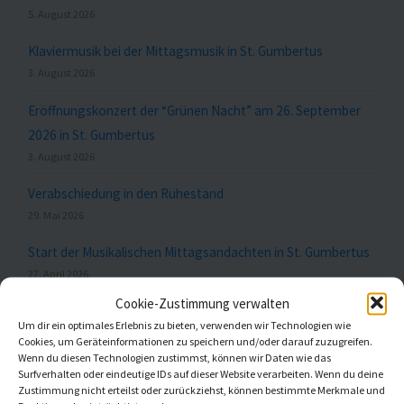
5. August 2026
Klaviermusik bei der Mittagsmusik in St. Gumbertus
3. August 2026
Eröffnungskonzert der “Grünen Nacht” am 26. September
2026 in St. Gumbertus
3. August 2026
Verabschiedung in den Ruhestand
29. Mai 2026
Start der Musikalischen Mittagsandachten in St. Gumbertus
27. April 2026
Cookie-Zustimmung verwalten
Um dir ein optimales Erlebnis zu bieten, verwenden wir Technologien wie
Cookies, um Geräteinformationen zu speichern und/oder darauf zuzugreifen.
Meldungen nach Themen
Wenn du diesen Technologien zustimmst, können wir Daten wie das
Surfverhalten oder eindeutige IDs auf dieser Website verarbeiten. Wenn du deine
Zustimmung nicht erteilst oder zurückziehst, können bestimmte Merkmale und