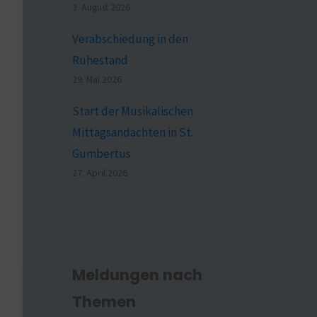
3. August 2026
Verabschiedung in den
Ruhestand
29. Mai 2026
Start der Musikalischen
Mittagsandachten in St.
Gumbertus
27. April 2026
Meldungen nach
Themen