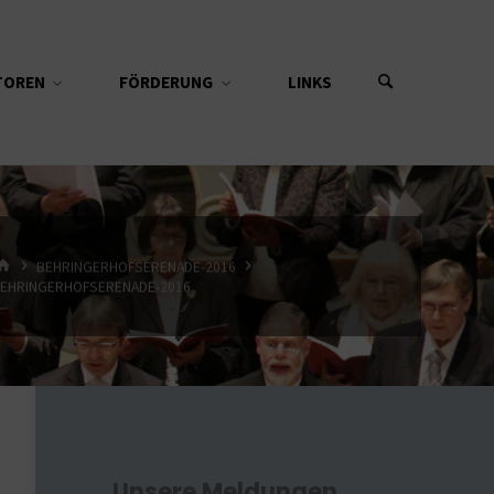
TOREN
FÖRDERUNG
LINKS
START
BEHRINGERHOFSERENADE-2016
EHRINGERHOFSERENADE-2016
Unsere Meldungen