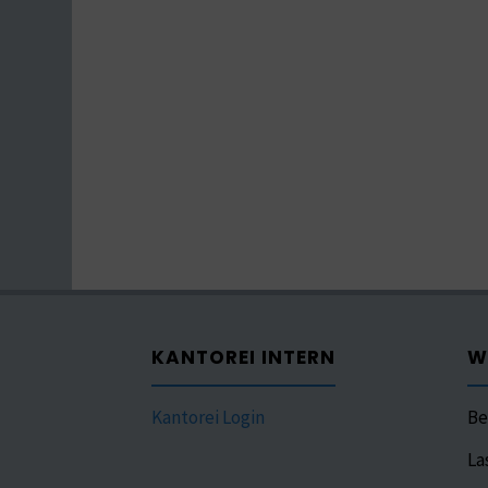
KANTOREI INTERN
W
Kantorei Login
Be
La