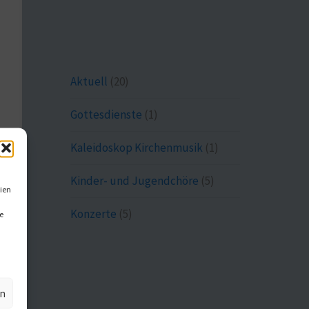
Aktuell
(20)
Gottesdienste
(1)
Kaleidoskop Kirchenmusik
(1)
Kinder- und Jugendchöre
(5)
ien
Konzerte
(5)
e
en