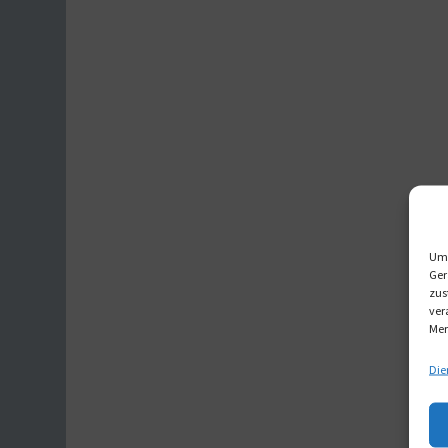
Um 
Ger
zus
ver
Mer
Die