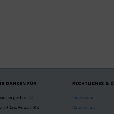
IR DANKEN FÜR:
RECHTLICHES & 
sucher gestern:
11
Impressum
st 30 Days Views:
1.018
Datenschutz