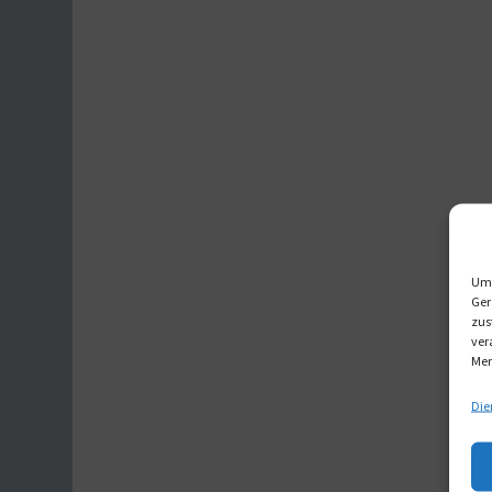
Um 
Ger
zus
ver
Mer
Die