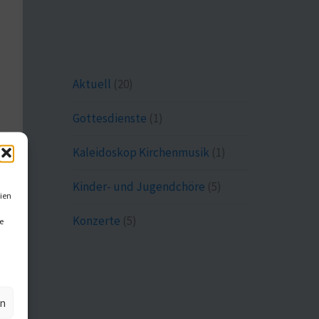
Aktuell
(20)
Gottesdienste
(1)
Kaleidoskop Kirchenmusik
(1)
Kinder- und Jugendchöre
(5)
ien
Konzerte
(5)
e
en