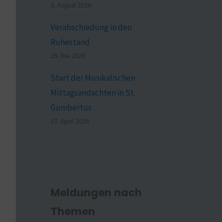
3. August 2026
Verabschiedung in den
Ruhestand
29. Mai 2026
Start der Musikalischen
Mittagsandachten in St.
Gumbertus
27. April 2026
Meldungen nach
Themen