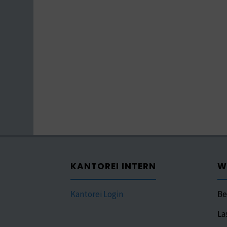
KANTOREI INTERN
W
Kantorei Login
Be
La