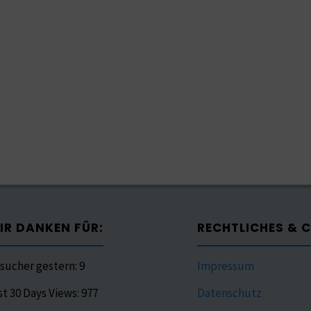
IR DANKEN FÜR:
RECHTLICHES & 
sucher gestern:
9
Impressum
st 30 Days Views:
977
Datenschutz