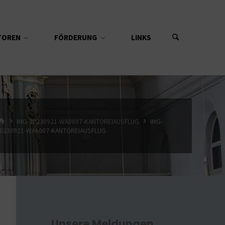
TOREN
FÖRDERUNG
LINKS
START
IMG-20230921-WA0007-KANTOREIAUSFLUG
IMG-
0230921-WA0007-KANTOREIAUSFLUG
Unsere Meldungen