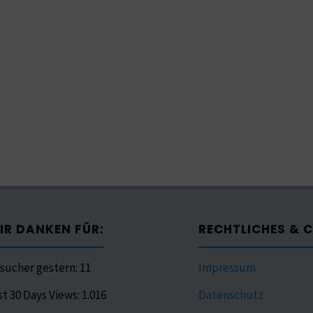
IR DANKEN FÜR:
RECHTLICHES & 
sucher gestern:
11
Impressum
st 30 Days Views:
1.016
Datenschutz