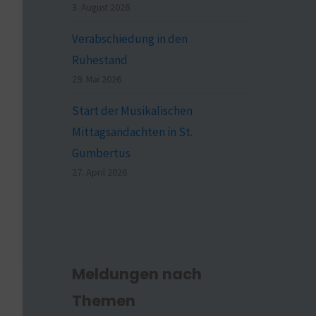
3. August 2026
Verabschiedung in den
Ruhestand
29. Mai 2026
Start der Musikalischen
Mittagsandachten in St.
Gumbertus
27. April 2026
Meldungen nach
Themen