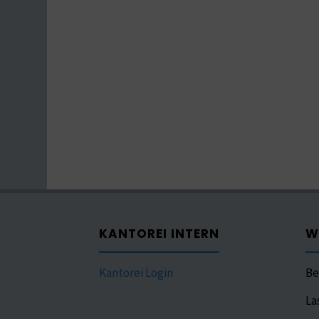
KANTOREI INTERN
W
Kantorei Login
Be
La