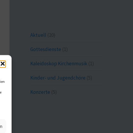
Aktuell
(20)
Gottesdienste
(1)
Kaleidoskop Kirchenmusik
(1)
Kinder- und Jugendchöre
(5)
ien
Konzerte
(5)
e
en