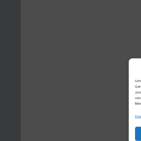
Um 
Ger
zus
ver
Mer
Die