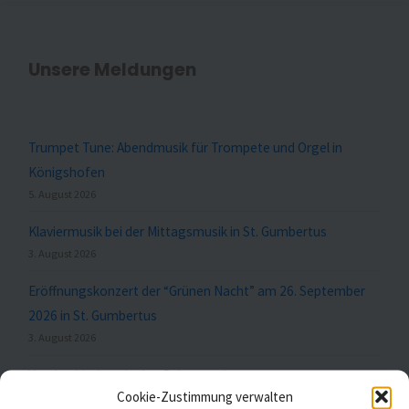
Unsere Meldungen
Trumpet Tune: Abendmusik für Trompete und Orgel in
Königshofen
5. August 2026
Klaviermusik bei der Mittagsmusik in St. Gumbertus
3. August 2026
Eröffnungskonzert der “Grünen Nacht” am 26. September
2026 in St. Gumbertus
3. August 2026
Verabschiedung in den Ruhestand
Cookie-Zustimmung verwalten
29. Mai 2026