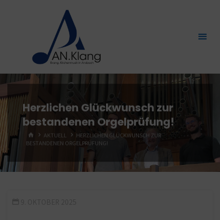
Zum
Inhalt
springen
Herzlichen Glückwunsch zur
bestandenen Orgelprüfung!
START
AKTUELL
HERZLICHEN GLÜCKWUNSCH ZUR
BESTANDENEN ORGELPRÜFUNG!
9. OKTOBER 2025