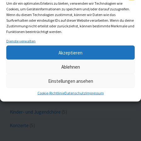
Um dir ein optimales Erlebnis zu bieten, verwenden wir Technologien wie
Start der Musikalischen Mittagsandachten in St. Gumbertus
Cookies, um Geräteinformationen zu speichern und/oder darauf zuzugreifen.
Wenn du diesen Technologien zustimmst, können wir Daten wie das
27. April 2026
Surfverhalten oder eindeutige IDs auf dieser Website verarbeiten. Wenn du deine
Zustimmung nicht erteilst oder zurückziehst, können bestimmte Merkmale und
Funktionen beeinträchtigt werden.
Dienste verwalten
Meldungen nach Themen
Akzeptieren
Ablehnen
Aktuell
(20)
Einstellungen ansehen
Gottesdienste
(1)
Cookie-Richtlinie
Datenschutz
Impressum
Kaleidoskop Kirchenmusik
(1)
Kinder- und Jugendchöre
(5)
Konzerte
(5)