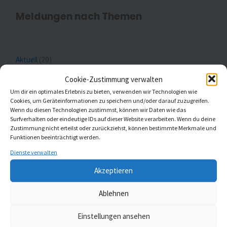
Meldungen nach Themen
Aktuell
(20)
Cookie-Zustimmung verwalten
Gottesdienste
(1)
Um dir ein optimales Erlebnis zu bieten, verwenden wir Technologien wie
Cookies, um Geräteinformationen zu speichern und/oder darauf zuzugreifen.
Kaleidoskop Kirchenmusik
(1)
Wenn du diesen Technologien zustimmst, können wir Daten wie das
Surfverhalten oder eindeutige IDs auf dieser Website verarbeiten. Wenn du deine
Kinder- und Jugendchöre
(5)
Zustimmung nicht erteilst oder zurückziehst, können bestimmte Merkmale und
Funktionen beeinträchtigt werden.
Konzerte
(5)
Dienste verwalten
Akzeptieren
Ablehnen
MELDUNGEN AUS ST. JOHANNIS UND ST.
Einstellungen ansehen
GUMBERTUS