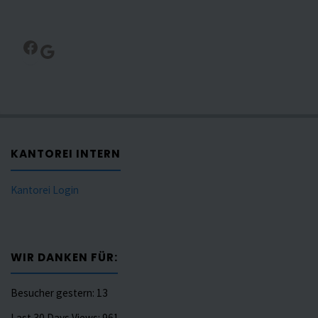
Facebook
Google
KANTOREI INTERN
Kantorei Login
WIR DANKEN FÜR:
Besucher gestern:
13
Last 30 Days Views:
961