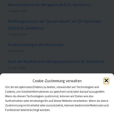
Klaviermusik bei der Mittagsmusik in St. Gumbertus
3. August 2026
Eröffnungskonzert der “Grünen Nacht” am 26. September
2026 in St. Gumbertus
3. August 2026
Verabschiedung in den Ruhestand
29. Mai 2026
Start der Musikalischen Mittagsandachten in St. Gumbertus
27. April 2026
Cookie-Zustimmung verwalten
Um dir ein optimales Erlebnis zu bieten, verwenden wir Technologien wie
Meldungen nach Themen
Cookies, um Geräteinformationen zu speichern und/oder darauf zuzugreifen.
Wenn du diesen Technologien zustimmst, können wir Daten wie das
Surfverhalten oder eindeutige IDs auf dieser Website verarbeiten. Wenn du deine
Zustimmung nicht erteilst oder zurückziehst, können bestimmte Merkmale und
Funktionen beeinträchtigt werden.
Aktuell
(20)