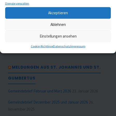
Dienste verwalten
Gottesdienste
(1)
Akzeptieren
Kaleidoskop Kirchenmusik
(1)
Ablehnen
Kinder- und Jugendchöre
(5)
Einstellungen ansehen
Konzerte
(5)
Cookie-Richtlinie
Datenschutz
Impressum
MELDUNGEN AUS ST. JOHANNIS UND ST.
GUMBERTUS
Gemeindebrief Februar und März 2026
23. Januar 2026
Gemeindebrief Dezember 2025 und Januar 2026
26.
November 2025