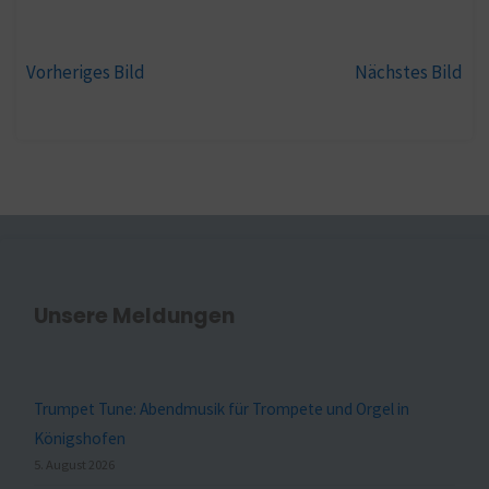
Vorheriges Bild
Nächstes Bild
Unsere Meldungen
Trumpet Tune: Abendmusik für Trompete und Orgel in
Königshofen
5. August 2026