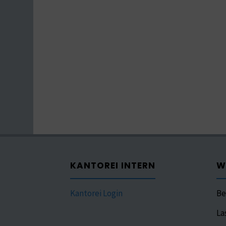
KANTOREI INTERN
W
Kantorei Login
Be
La