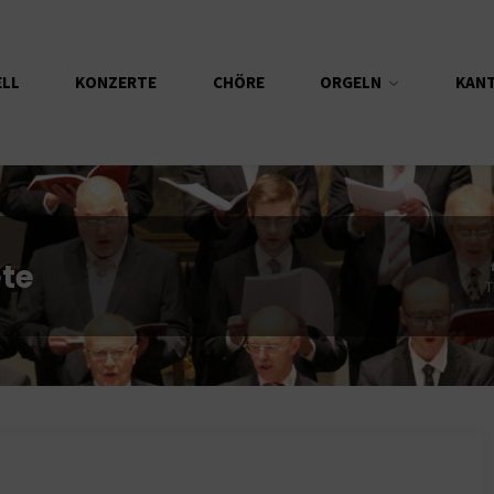
ELL
KONZERTE
CHÖRE
ORGELN
KAN
te
T