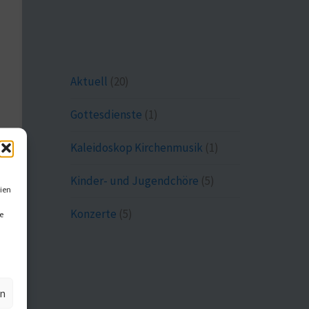
Aktuell
(20)
Gottesdienste
(1)
Kaleidoskop Kirchenmusik
(1)
Kinder- und Jugendchöre
(5)
ien
Konzerte
(5)
e
en