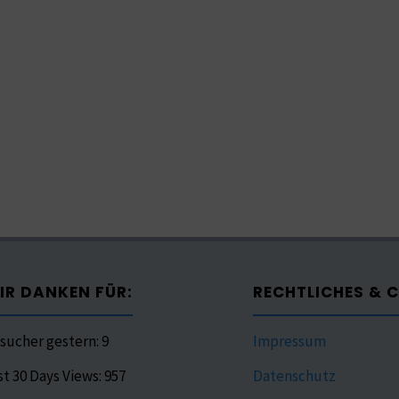
IR DANKEN FÜR:
RECHTLICHES & 
sucher gestern:
9
Impressum
st 30 Days Views:
957
Datenschutz