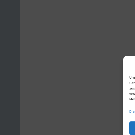
Um 
Ger
zus
ver
Mer
Die