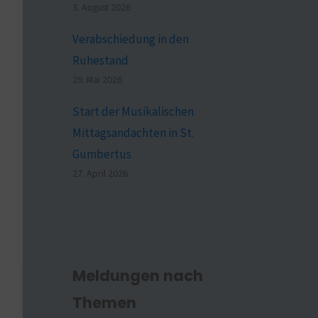
3. August 2026
Verabschiedung in den
Ruhestand
29. Mai 2026
Start der Musikalischen
Mittagsandachten in St.
Gumbertus
27. April 2026
Meldungen nach
Themen