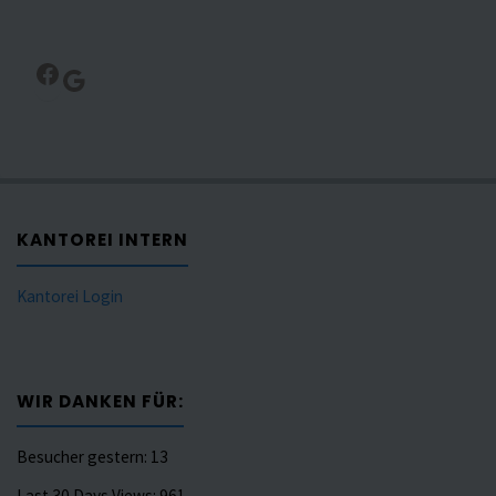
Facebook
Google
KANTOREI INTERN
Kantorei Login
WIR DANKEN FÜR:
Besucher gestern:
13
Last 30 Days Views:
961