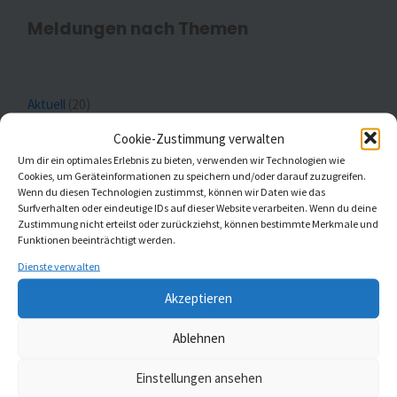
Meldungen nach Themen
Aktuell
(20)
Cookie-Zustimmung verwalten
Gottesdienste
(1)
Um dir ein optimales Erlebnis zu bieten, verwenden wir Technologien wie
Cookies, um Geräteinformationen zu speichern und/oder darauf zuzugreifen.
Kaleidoskop Kirchenmusik
(1)
Wenn du diesen Technologien zustimmst, können wir Daten wie das
Surfverhalten oder eindeutige IDs auf dieser Website verarbeiten. Wenn du deine
Kinder- und Jugendchöre
(5)
Zustimmung nicht erteilst oder zurückziehst, können bestimmte Merkmale und
Funktionen beeinträchtigt werden.
Konzerte
(5)
Dienste verwalten
Akzeptieren
Ablehnen
MELDUNGEN AUS ST. JOHANNIS UND ST.
Einstellungen ansehen
GUMBERTUS