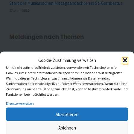
Start der Musikalischen Mittagsandachten in St. Gumbertus
27. April 2026
Meldungen nach Themen
Cookie-Zustimmung verwalten
Aktuell
(20)
Um dir ein optimales Erlebnis zu bieten, verwenden wir Technologien wie
Cookies, um Geräteinformationen zu speichern und/oder darauf zuzugreifen.
Gottesdienste
(1)
Wenn du diesen Technologien zustimmst, können wir Daten wie das
Surfverhalten oder eindeutige IDs auf dieser Website verarbeiten. Wenn du deine
Kaleidoskop Kirchenmusik
(1)
Zustimmung nicht erteilst oder zurückziehst, können bestimmte Merkmale und
Funktionen beeinträchtigt werden.
Kinder- und Jugendchöre
(5)
Dienste verwalten
Konzerte
(5)
Akzeptieren
Ablehnen