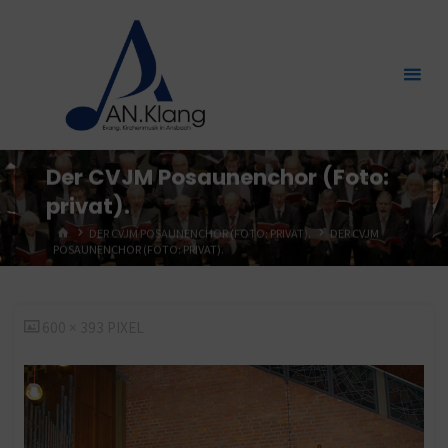
Zum
Inhalt
springen
Der CVJM Posaunenchor (Foto:
privat).
START
DER CVJM POSAUNENCHOR (FOTO: PRIVAT).
DER CVJM
POSAUNENCHOR (FOTO: PRIVAT).
ORIGINALGRÖSSE
600 × 393
PIXEL