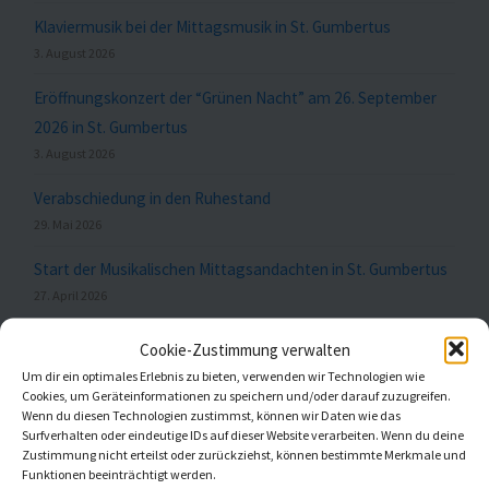
Klaviermusik bei der Mittagsmusik in St. Gumbertus
3. August 2026
Eröffnungskonzert der “Grünen Nacht” am 26. September
2026 in St. Gumbertus
3. August 2026
Verabschiedung in den Ruhestand
29. Mai 2026
Start der Musikalischen Mittagsandachten in St. Gumbertus
27. April 2026
Cookie-Zustimmung verwalten
Um dir ein optimales Erlebnis zu bieten, verwenden wir Technologien wie
Meldungen nach Themen
Cookies, um Geräteinformationen zu speichern und/oder darauf zuzugreifen.
Wenn du diesen Technologien zustimmst, können wir Daten wie das
Surfverhalten oder eindeutige IDs auf dieser Website verarbeiten. Wenn du deine
Zustimmung nicht erteilst oder zurückziehst, können bestimmte Merkmale und
Funktionen beeinträchtigt werden.
Aktuell
(20)