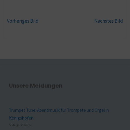
Vorheriges Bild
Nächstes Bild
Unsere Meldungen
Trumpet Tune: Abendmusik für Trompete und Orgel in
Königshofen
5. August 2026