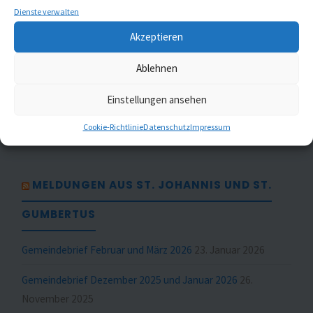
Dienste verwalten
Gottesdienste
(1)
Akzeptieren
Kaleidoskop Kirchenmusik
(1)
Ablehnen
Kinder- und Jugendchöre
(5)
Einstellungen ansehen
Konzerte
(5)
Cookie-Richtlinie
Datenschutz
Impressum
MELDUNGEN AUS ST. JOHANNIS UND ST.
GUMBERTUS
Gemeindebrief Februar und März 2026
23. Januar 2026
Gemeindebrief Dezember 2025 und Januar 2026
26.
November 2025