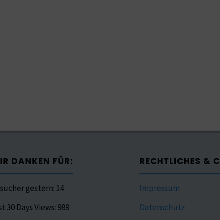
IR DANKEN FÜR:
RECHTLICHES & 
sucher gestern:
14
Impressum
st 30 Days Views:
989
Datenschutz