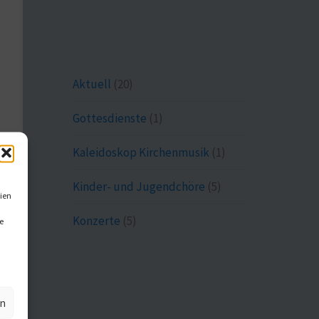
Aktuell
(20)
Gottesdienste
(1)
Kaleidoskop Kirchenmusik
(1)
Kinder- und Jugendchöre
(5)
ien
Konzerte
(5)
e
en