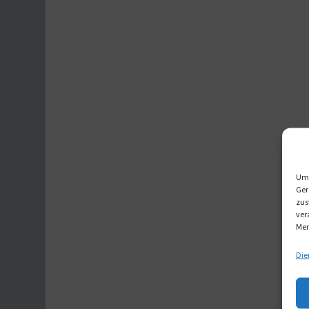
Um 
Ger
zus
ver
Mer
Die