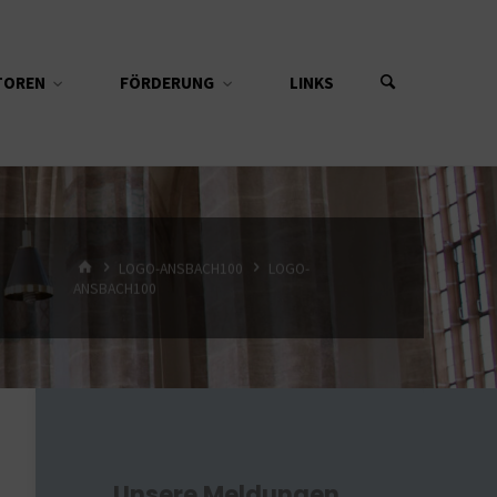
TOREN
FÖRDERUNG
LINKS
START
LOGO-ANSBACH100
LOGO-
ANSBACH100
Unsere Meldungen