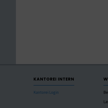
KANTOREI INTERN
W
Kantorei Login
Be
La