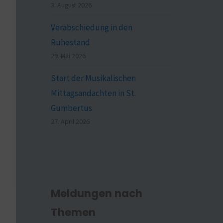
3. August 2026
Verabschiedung in den
Ruhestand
29. Mai 2026
Start der Musikalischen
Mittagsandachten in St.
Gumbertus
27. April 2026
Meldungen nach
Themen