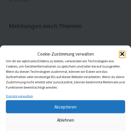
27. April 2026
Meldungen nach Themen
Aktuell
(20)
Cookie-Zustimmung verwalten
Um dir ein optimales Erlebnis zu bieten, verwenden wir Technologien wie
Gottesdienste
(1)
Cookies, um Geräteinformationen zu speichern und/oder darauf zuzugreifen.
Wenn du diesen Technologien zustimmst, können wir Daten wie das
Kaleidoskop Kirchenmusik
(1)
Surfverhalten oder eindeutige IDs auf dieser Website verarbeiten. Wenn du deine
Zustimmung nicht erteilst oder zurückziehst, können bestimmte Merkmale und
Funktionen beeinträchtigt werden.
Kinder- und Jugendchöre
(5)
Dienste verwalten
Konzerte
(5)
Akzeptieren
Ablehnen
MELDUNGEN AUS ST. JOHANNIS UND ST.