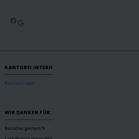
Facebook
Google
KANTOREI INTERN
Kantorei Login
WIR DANKEN FÜR:
Besucher gestern:
9
Last 30 Days Views:
960