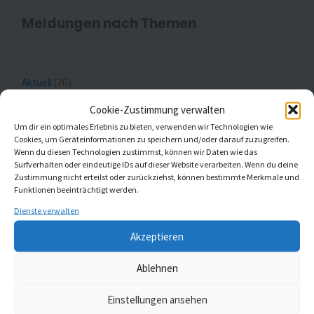
Meldungen nach Themen
Aktuell
(20)
Cookie-Zustimmung verwalten
Gottesdienste
(1)
Um dir ein optimales Erlebnis zu bieten, verwenden wir Technologien wie
Cookies, um Geräteinformationen zu speichern und/oder darauf zuzugreifen.
Kaleidoskop Kirchenmusik
(1)
Wenn du diesen Technologien zustimmst, können wir Daten wie das
Surfverhalten oder eindeutige IDs auf dieser Website verarbeiten. Wenn du deine
Kinder- und Jugendchöre
(5)
Zustimmung nicht erteilst oder zurückziehst, können bestimmte Merkmale und
Funktionen beeinträchtigt werden.
Konzerte
(5)
Dienste verwalten
Akzeptieren
Ablehnen
MELDUNGEN AUS ST. JOHANNIS UND ST.
Einstellungen ansehen
GUMBERTUS