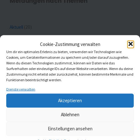
Meldungen nach Themen
Aktuell
(20)
Gottesdienste
(1)
Cookie-Zustimmung verwalten
Um dir ein optimales Erlebnis zu bieten, verwenden wir Technologien wie
Kaleidoskop Kirchenmusik
(1)
Cookies, um Geräteinformationen zu speichern und/oder darauf zuzugreifen.
Wenn du diesen Technologien zustimmst, können wir Daten wie das
Kinder- und Jugendchöre
(5)
Surfverhalten oder eindeutige IDs auf dieser Website verarbeiten. Wenn du deine
Zustimmung nicht erteilst oder zurückziehst, können bestimmte Merkmale und
Funktionen beeinträchtigt werden.
Konzerte
(5)
Dienste verwalten
Akzeptieren
MELDUNGEN AUS ST. JOHANNIS UND ST.
Ablehnen
GUMBERTUS
Einstellungen ansehen
Gemeindebrief Februar und März 2026
23. Januar 2026