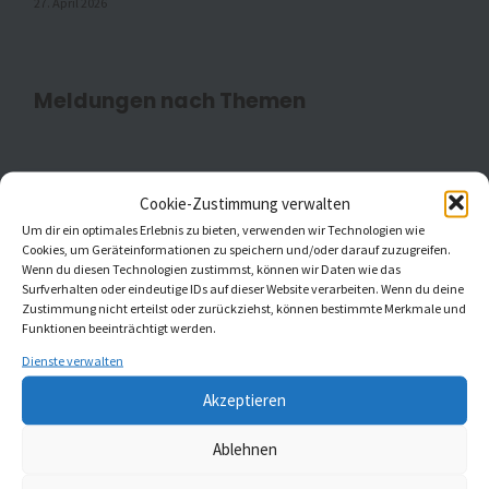
27. April 2026
Meldungen nach Themen
Aktuell
(20)
Cookie-Zustimmung verwalten
Um dir ein optimales Erlebnis zu bieten, verwenden wir Technologien wie
Gottesdienste
(1)
Cookies, um Geräteinformationen zu speichern und/oder darauf zuzugreifen.
Wenn du diesen Technologien zustimmst, können wir Daten wie das
Kaleidoskop Kirchenmusik
(1)
Surfverhalten oder eindeutige IDs auf dieser Website verarbeiten. Wenn du deine
Zustimmung nicht erteilst oder zurückziehst, können bestimmte Merkmale und
Funktionen beeinträchtigt werden.
Kinder- und Jugendchöre
(5)
Dienste verwalten
Konzerte
(5)
Akzeptieren
Ablehnen
MELDUNGEN AUS ST. JOHANNIS UND ST.