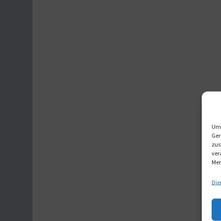
Um 
Ger
zus
ver
Mer
Die