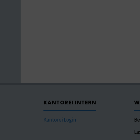
KANTOREI INTERN
W
Kantorei Login
Be
La