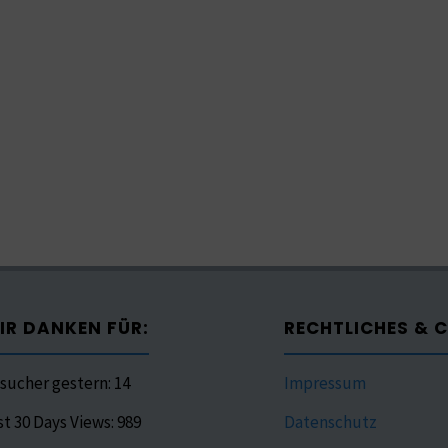
IR DANKEN FÜR:
RECHTLICHES & 
sucher gestern:
14
Impressum
st 30 Days Views:
989
Datenschutz