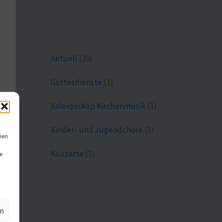
Aktuell
(20)
Gottesdienste
(1)
Kaleidoskop Kirchenmusik
(1)
Kinder- und Jugendchöre
(5)
ien
Konzerte
(5)
e
en