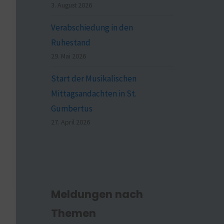
3. August 2026
Verabschiedung in den
Ruhestand
29. Mai 2026
Start der Musikalischen
Mittagsandachten in St.
Gumbertus
27. April 2026
Meldungen nach
Themen