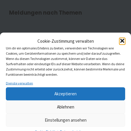
Meldungen nach Themen
Aktuell
(20)
Cookie-Zustimmung verwalten
Um dir ein optimales Erlebnis zu bieten, verwenden wir Technologien wie
Kaleidoskop Kirchenmusik
(1)
Cookies, um Geräteinformationen zu speichern und/oder darauf zuzugreifen.
Wenn du diesen Technologien zustimmst, können wir Daten wie das
Kinder- und Jugendchöre
(5)
Surfverhalten oder eindeutige IDs auf dieser Website verarbeiten. Wenn du deine
Zustimmung nicht erteilst oder zurückziehst, können bestimmte Merkmale und
Funktionen beeinträchtigt werden.
Konzerte
(4)
Dienste verwalten
Akzeptieren
MELDUNGEN AUS ST. JOHANNIS UND ST.
Ablehnen
GUMBERTUS
Einstellungen ansehen
Gemeindebrief Februar und März 2026
23. Januar 2026