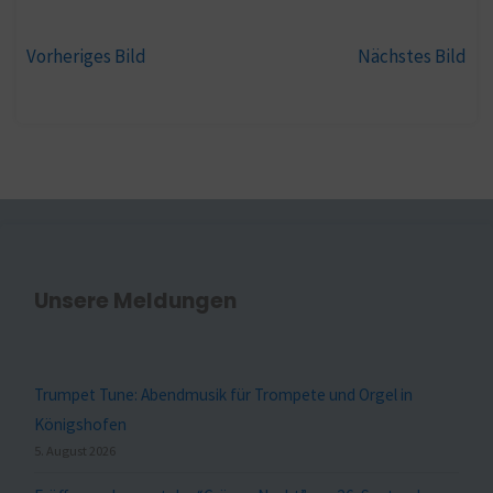
Vorheriges Bild
Nächstes Bild
Unsere Meldungen
Trumpet Tune: Abendmusik für Trompete und Orgel in
Königshofen
5. August 2026