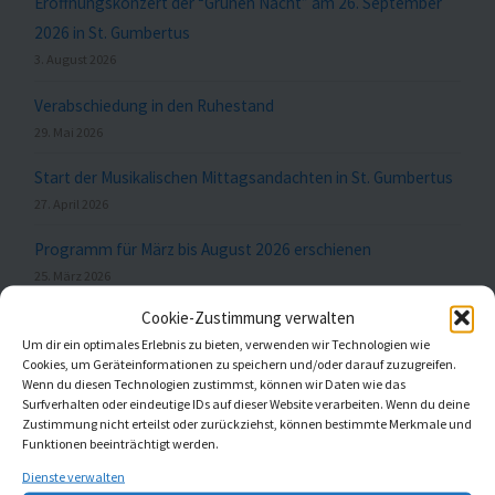
Eröffnungskonzert der “Grünen Nacht” am 26. September
2026 in St. Gumbertus
3. August 2026
Verabschiedung in den Ruhestand
29. Mai 2026
Start der Musikalischen Mittagsandachten in St. Gumbertus
27. April 2026
Programm für März bis August 2026 erschienen
25. März 2026
Cookie-Zustimmung verwalten
Um dir ein optimales Erlebnis zu bieten, verwenden wir Technologien wie
Cookies, um Geräteinformationen zu speichern und/oder darauf zuzugreifen.
Meldungen nach Themen
Wenn du diesen Technologien zustimmst, können wir Daten wie das
Surfverhalten oder eindeutige IDs auf dieser Website verarbeiten. Wenn du deine
Zustimmung nicht erteilst oder zurückziehst, können bestimmte Merkmale und
Funktionen beeinträchtigt werden.
Aktuell
(20)
Dienste verwalten