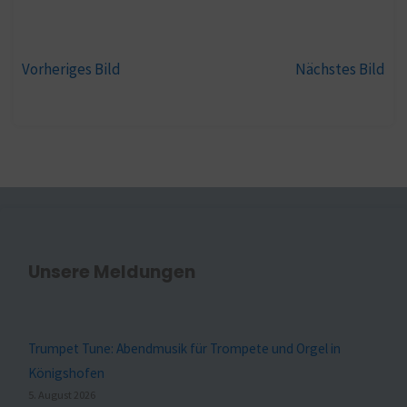
Vorheriges Bild
Nächstes Bild
Unsere Meldungen
Trumpet Tune: Abendmusik für Trompete und Orgel in
Königshofen
5. August 2026