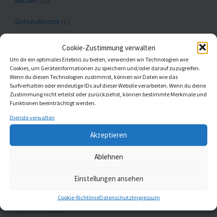
Aktuell
(20)
Gottesdienste
(1)
Kaleidoskop Kirchenmusik
(1)
Cookie-Zustimmung verwalten
Um dir ein optimales Erlebnis zu bieten, verwenden wir Technologien wie
Kinder- und Jugendchöre
(5)
Cookies, um Geräteinformationen zu speichern und/oder darauf zuzugreifen.
Wenn du diesen Technologien zustimmst, können wir Daten wie das
Konzerte
(5)
Surfverhalten oder eindeutige IDs auf dieser Website verarbeiten. Wenn du deine
Zustimmung nicht erteilst oder zurückziehst, können bestimmte Merkmale und
Funktionen beeinträchtigt werden.
Dienste verwalten
MELDUNGEN AUS ST. JOHANNIS UND ST.
Akzeptieren
GUMBERTUS
Ablehnen
Gemeindebrief Februar und März 2026
23. Januar 2026
Einstellungen ansehen
Gemeindebrief Dezember 2025 und Januar 2026
26.
Cookie-Richtlinie
Datenschutz
Impressum
November 2025