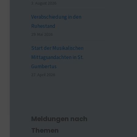
3. August 2026
Verabschiedung in den
Ruhestand
29. Mai 2026
Start der Musikalischen
Mittagsandachten in St.
Gumbertus
27. April 2026
Meldungen nach
Themen