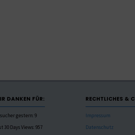
IR DANKEN FÜR:
RECHTLICHES & 
sucher gestern:
9
Impressum
st 30 Days Views:
957
Datenschutz