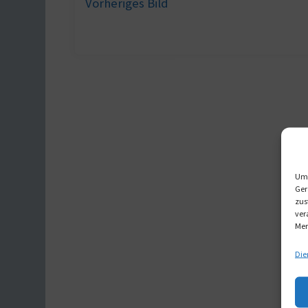
Vorheriges Bild
Um 
Ger
zus
ver
Mer
Die