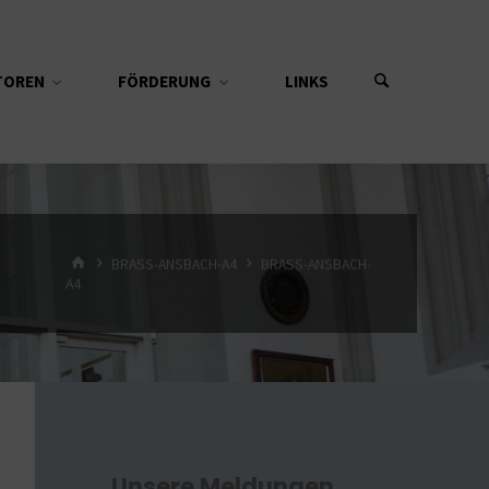
TOREN
FÖRDERUNG
LINKS
START
BRASS-ANSBACH-A4
BRASS-ANSBACH-
A4
Unsere Meldungen