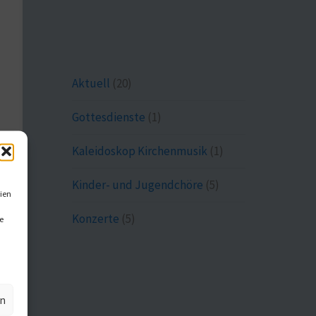
Aktuell
(20)
Gottesdienste
(1)
Kaleidoskop Kirchenmusik
(1)
Kinder- und Jugendchöre
(5)
ien
Konzerte
(5)
e
en