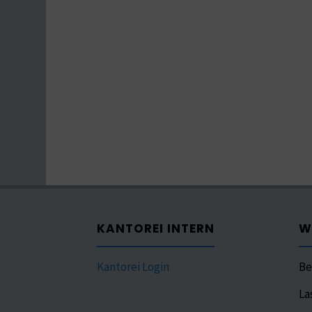
KANTOREI INTERN
W
Kantorei Login
Be
La