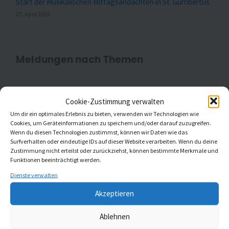
Start der Musikalischen Mittagsandachten in St. Gumbertus
27. April 2026
Meldungen nach Themen
Cookie-Zustimmung verwalten
Aktuell
(20)
Um dir ein optimales Erlebnis zu bieten, verwenden wir Technologien wie
Cookies, um Geräteinformationen zu speichern und/oder darauf zuzugreifen.
Gottesdienste
(1)
Wenn du diesen Technologien zustimmst, können wir Daten wie das
Surfverhalten oder eindeutige IDs auf dieser Website verarbeiten. Wenn du deine
Kaleidoskop Kirchenmusik
(1)
Zustimmung nicht erteilst oder zurückziehst, können bestimmte Merkmale und
Funktionen beeinträchtigt werden.
Kinder- und Jugendchöre
(5)
Dienste verwalten
Konzerte
(5)
Akzeptieren
Ablehnen