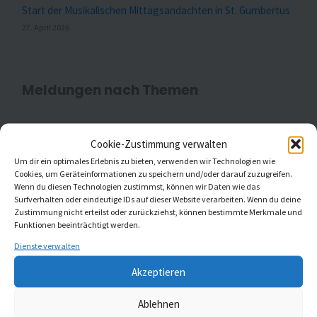
Start der Musikalischen Mittagsandachten in St. Gumbertus
27. April 2026
Meldungen nach Themen
Cookie-Zustimmung verwalten
Aktuell
(20)
Um dir ein optimales Erlebnis zu bieten, verwenden wir Technologien wie
Cookies, um Geräteinformationen zu speichern und/oder darauf zuzugreifen.
Gottesdienste
(1)
Wenn du diesen Technologien zustimmst, können wir Daten wie das
Surfverhalten oder eindeutige IDs auf dieser Website verarbeiten. Wenn du deine
Kaleidoskop Kirchenmusik
(1)
Zustimmung nicht erteilst oder zurückziehst, können bestimmte Merkmale und
Funktionen beeinträchtigt werden.
Kinder- und Jugendchöre
(5)
Dienste verwalten
Akzeptieren
Konzerte
(5)
Ablehnen