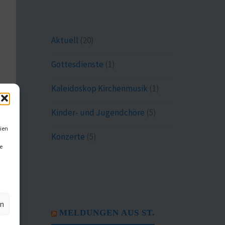
Aktuell
(20)
Gottesdienste
(1)
Kaleidoskop Kirchenmusik
(1)
Kinder- und Jugendchöre
(5)
ien
Konzerte
(5)
e
en
MELDUNGEN AUS ST.