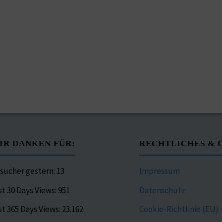
IR DANKEN FÜR:
RECHTLICHES & 
sucher gestern:
13
Impressum
st 30 Days Views:
951
Datenschutz
st 365 Days Views:
23.162
Cookie-Richtlinie (EU)