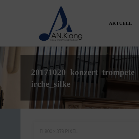
Zum
Inhalt
springen
AKTUELL
20171020_konzert_trompete_
irche_silke
ORIGINALGRÖSSE
800 × 379
PIXEL