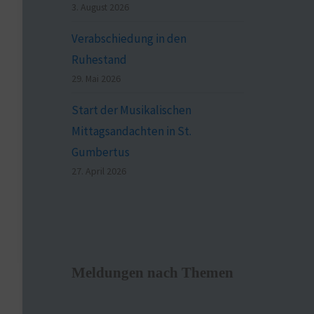
3. August 2026
Verabschiedung in den
Ruhestand
29. Mai 2026
Start der Musikalischen
Mittagsandachten in St.
Gumbertus
27. April 2026
Meldungen nach Themen