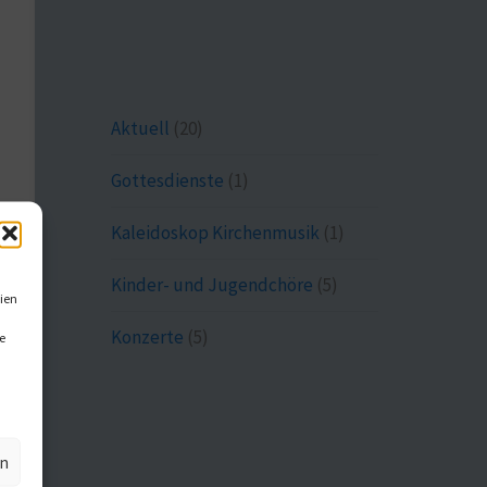
Aktuell
(20)
Gottesdienste
(1)
Kaleidoskop Kirchenmusik
(1)
Kinder- und Jugendchöre
(5)
ien
Konzerte
(5)
e
en