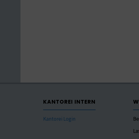
KANTOREI INTERN
W
Kantorei Login
Be
La