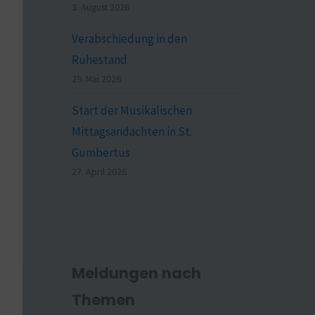
3. August 2026
Verabschiedung in den
Ruhestand
29. Mai 2026
Start der Musikalischen
Mittagsandachten in St.
Gumbertus
27. April 2026
Meldungen nach
Themen