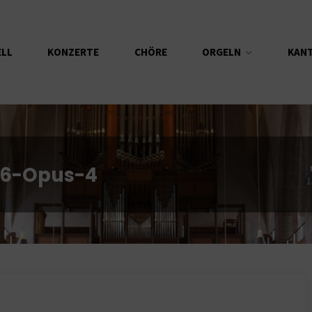
ELL
KONZERTE
CHÖRE
ORGELN
KAN
26-Opus-4
1