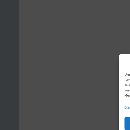
Um 
Ger
zus
ver
Mer
Die