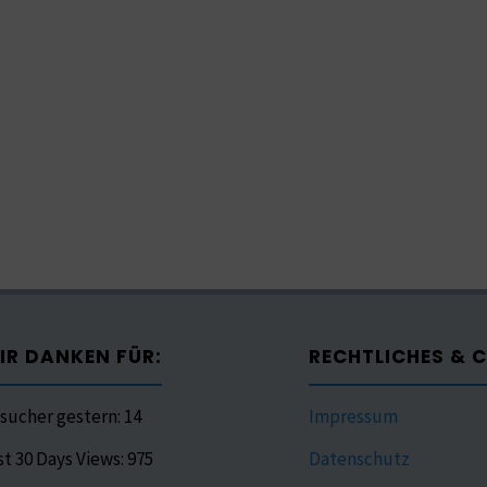
IR DANKEN FÜR:
RECHTLICHES & 
sucher gestern:
14
Impressum
st 30 Days Views:
975
Datenschutz