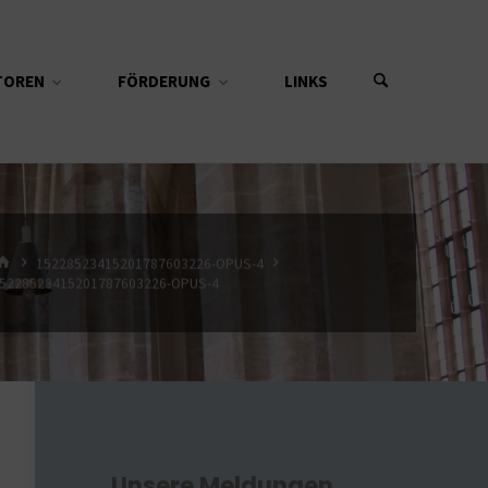
TOREN
FÖRDERUNG
LINKS
START
15228523415201787603226-OPUS-4
5228523415201787603226-OPUS-4
Unsere Meldungen