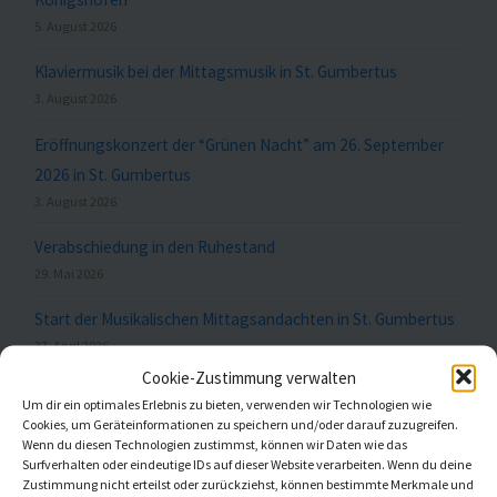
5. August 2026
Klaviermusik bei der Mittagsmusik in St. Gumbertus
3. August 2026
Eröffnungskonzert der “Grünen Nacht” am 26. September
2026 in St. Gumbertus
3. August 2026
Verabschiedung in den Ruhestand
29. Mai 2026
Start der Musikalischen Mittagsandachten in St. Gumbertus
27. April 2026
Cookie-Zustimmung verwalten
Um dir ein optimales Erlebnis zu bieten, verwenden wir Technologien wie
Cookies, um Geräteinformationen zu speichern und/oder darauf zuzugreifen.
Meldungen nach Themen
Wenn du diesen Technologien zustimmst, können wir Daten wie das
Surfverhalten oder eindeutige IDs auf dieser Website verarbeiten. Wenn du deine
Zustimmung nicht erteilst oder zurückziehst, können bestimmte Merkmale und