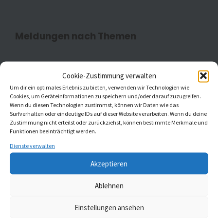
Meldungen nach Themen
Cookie-Zustimmung verwalten
Aktuell
(20)
Um dir ein optimales Erlebnis zu bieten, verwenden wir Technologien wie
Cookies, um Geräteinformationen zu speichern und/oder darauf zuzugreifen.
Kaleidoskop Kirchenmusik
(1)
Wenn du diesen Technologien zustimmst, können wir Daten wie das
Surfverhalten oder eindeutige IDs auf dieser Website verarbeiten. Wenn du deine
Kinder- und Jugendchöre
(5)
Zustimmung nicht erteilst oder zurückziehst, können bestimmte Merkmale und
Funktionen beeinträchtigt werden.
Konzerte
(4)
Dienste verwalten
Akzeptieren
Ablehnen
MELDUNGEN AUS ST. JOHANNIS UND ST.
GUMBERTUS
Einstellungen ansehen