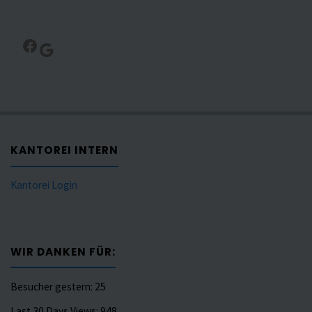
Facebook
Google
KANTOREI INTERN
Kantorei Login
WIR DANKEN FÜR:
Besucher gestern:
25
Last 30 Days Views:
948