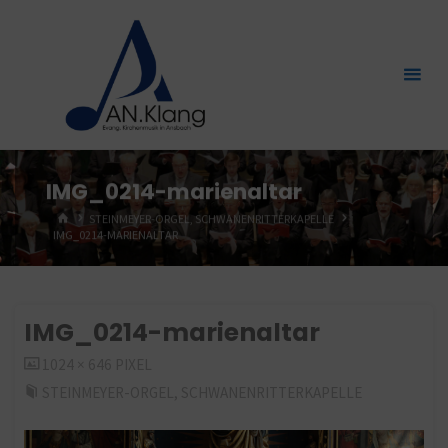
Zum
Inhalt
springen
IMG_0214-marienaltar
START
STEINMEYER-ORGEL, SCHWANENRITTERKAPELLE
IMG_0214-MARIENALTAR
IMG_0214-marienaltar
ORIGINALGRÖSSE
1024 × 646
PIXEL
STEINMEYER-ORGEL, SCHWANENRITTERKAPELLE