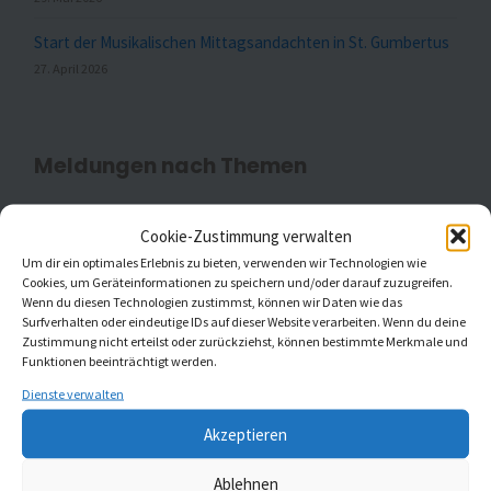
Start der Musikalischen Mittagsandachten in St. Gumbertus
27. April 2026
Meldungen nach Themen
Cookie-Zustimmung verwalten
Aktuell
(20)
Um dir ein optimales Erlebnis zu bieten, verwenden wir Technologien wie
Cookies, um Geräteinformationen zu speichern und/oder darauf zuzugreifen.
Wenn du diesen Technologien zustimmst, können wir Daten wie das
Gottesdienste
(1)
Surfverhalten oder eindeutige IDs auf dieser Website verarbeiten. Wenn du deine
Zustimmung nicht erteilst oder zurückziehst, können bestimmte Merkmale und
Kaleidoskop Kirchenmusik
(1)
Funktionen beeinträchtigt werden.
Dienste verwalten
Kinder- und Jugendchöre
(5)
Akzeptieren
Konzerte
(5)
Ablehnen