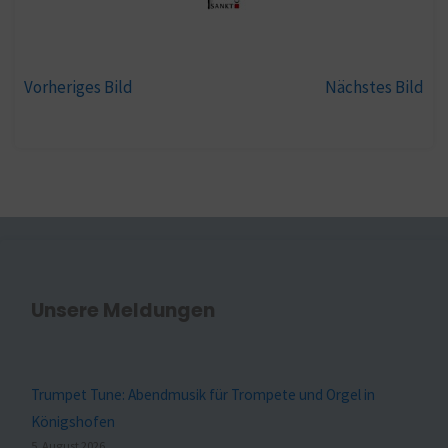
Vorheriges Bild
Nächstes Bild
Unsere Meldungen
Trumpet Tune: Abendmusik für Trompete und Orgel in
Königshofen
5. August 2026