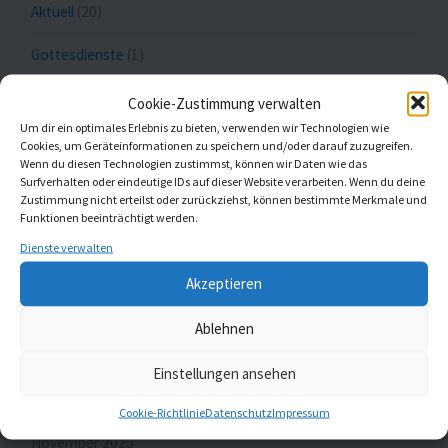
Aktuell
(20)
Gottesdienste
(1)
Kaleidoskop Kirchenmusik
(1)
Cookie-Zustimmung verwalten
Um dir ein optimales Erlebnis zu bieten, verwenden wir Technologien wie
Kinder- und Jugendchöre
(5)
Cookies, um Geräteinformationen zu speichern und/oder darauf zuzugreifen.
Wenn du diesen Technologien zustimmst, können wir Daten wie das
Surfverhalten oder eindeutige IDs auf dieser Website verarbeiten. Wenn du deine
Konzerte
(5)
Zustimmung nicht erteilst oder zurückziehst, können bestimmte Merkmale und
Funktionen beeinträchtigt werden.
Dienste verwalten
MELDUNGEN AUS ST. JOHANNIS UND ST.
Akzeptieren
GUMBERTUS
Ablehnen
Gemeindebrief Februar und März 2026
23. Januar 2026
Einstellungen ansehen
Cookie-Richtlinie
Datenschutz
Impressum
Gemeindebrief Dezember 2025 und Januar 2026
26.
November 2025