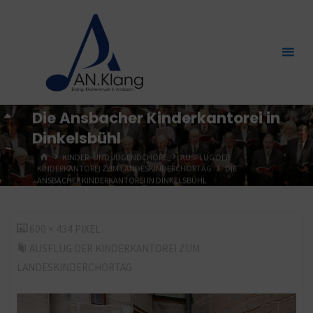
Zum
Inhalt
springen
Die Ansbacher Kinderkantorei in
Dinkelsbühl
START
KINDER- UND JUGENDCHÖRE
AUSFLUG DER
KINDERKANTOREI ZUM LANDESKINDERCHORTAG
DIE
ANSBACHER KINDERKANTOREI IN DINKELSBÜHL
ORIGINALGRÖSSE
600 × 434
PIXEL
AUSFLUG DER KINDERKANTOREI ZUM
LANDESKINDERCHORTAG