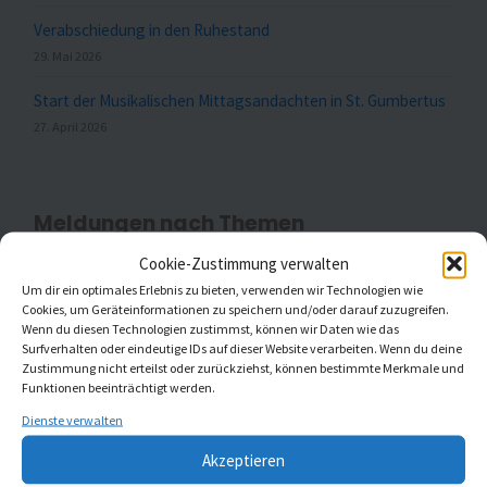
Verabschiedung in den Ruhestand
29. Mai 2026
Start der Musikalischen Mittagsandachten in St. Gumbertus
27. April 2026
Meldungen nach Themen
Cookie-Zustimmung verwalten
Um dir ein optimales Erlebnis zu bieten, verwenden wir Technologien wie
Cookies, um Geräteinformationen zu speichern und/oder darauf zuzugreifen.
Aktuell
(20)
Wenn du diesen Technologien zustimmst, können wir Daten wie das
Surfverhalten oder eindeutige IDs auf dieser Website verarbeiten. Wenn du deine
Gottesdienste
(1)
Zustimmung nicht erteilst oder zurückziehst, können bestimmte Merkmale und
Funktionen beeinträchtigt werden.
Kaleidoskop Kirchenmusik
(1)
Dienste verwalten
Kinder- und Jugendchöre
(5)
Akzeptieren