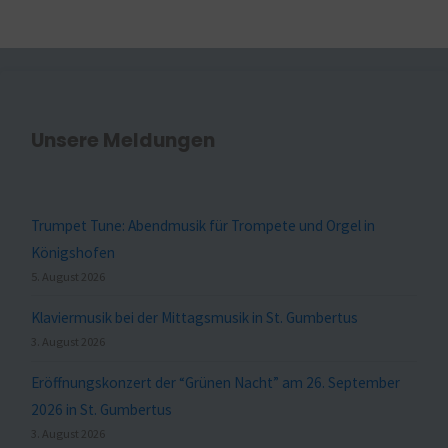
Unsere Meldungen
Trumpet Tune: Abendmusik für Trompete und Orgel in
Königshofen
5. August 2026
Klaviermusik bei der Mittagsmusik in St. Gumbertus
3. August 2026
Eröffnungskonzert der “Grünen Nacht” am 26. September
2026 in St. Gumbertus
3. August 2026