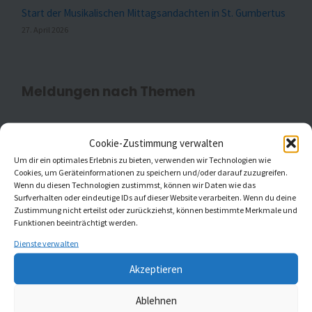
Start der Musikalischen Mittagsandachten in St. Gumbertus
27. April 2026
Meldungen nach Themen
Cookie-Zustimmung verwalten
Aktuell
(20)
Um dir ein optimales Erlebnis zu bieten, verwenden wir Technologien wie
Cookies, um Geräteinformationen zu speichern und/oder darauf zuzugreifen.
Gottesdienste
(1)
Wenn du diesen Technologien zustimmst, können wir Daten wie das
Surfverhalten oder eindeutige IDs auf dieser Website verarbeiten. Wenn du deine
Kaleidoskop Kirchenmusik
(1)
Zustimmung nicht erteilst oder zurückziehst, können bestimmte Merkmale und
Funktionen beeinträchtigt werden.
Kinder- und Jugendchöre
(5)
Dienste verwalten
Akzeptieren
Konzerte
(5)
Ablehnen